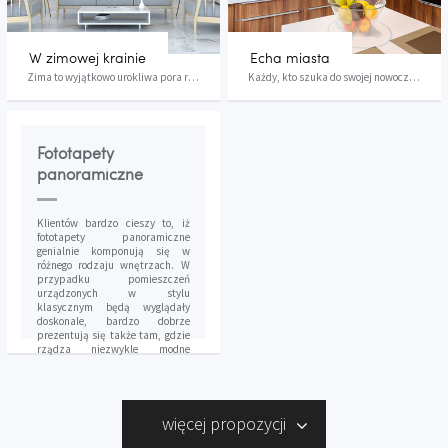
W zimowej krainie
Echa miasta
Zima to wyjątkowo urokliwa pora roku. Każdy jej...
Każdy, kto szuka do swojej nowoczesnej kuchni o...
Fototapety
panoramiczne
Klientów bardzo cieszy to, iż
fototapety panoramiczne
genialnie komponują się w
różnego rodzaju wnętrzach. W
przypadku pomieszczeń
urządzonych w stylu
klasycznym będą wyglądały
doskonale, bardzo dobrze
prezentują się także tam, gdzie
rządza niezwykle modne
ostatnimi czasy klimaty shabby
chic, prowansalskie, vintage,
loftowe czy industrialne.
Panoramy wielkich miast,
cudowne górskie szczyty,
więcej propozycji
nadmorskie pejzaże, wiosenne
łąki, niezmierzone jeziora –