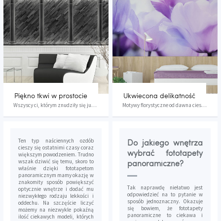
Piękno tkwi w prostocie
Ukwiecona delikatność
Wszyscy ci, którym znudziły się już niezwykle k...
Motywy florystyczne od dawna cieszą się wielkim...
Ten typ naściennych ozdób
Do jakiego wnętrza
cieszy się ostatnimi czasy coraz
wybrać fototapety
większym powodzeniem. Trudno
wszak dziwić się temu, skoro to
panoramiczne?
właśnie dzięki fototapetom
panoramicznym mamy okazję w
znakomity sposób powiększyć
Tak naprawdę niełatwo jest
optycznie wnętrze i dodać mu
odpowiedzieć na to pytanie w
niezwykłego rodzaju lekkości i
sposób jednoznaczny. Okazuje
oddechu. Na szczęście liczyć
się bowiem, że fototapety
możemy na niezwykle pokaźną
panoramiczne to ciekawa i
ilość ciekawych modeli, których