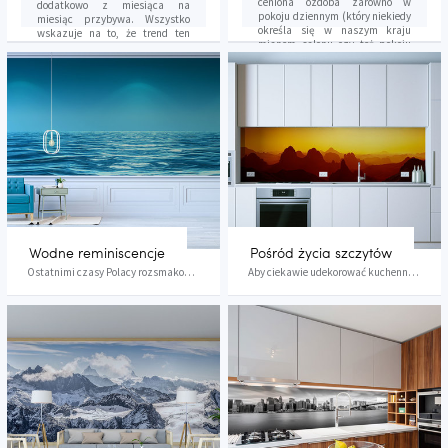
ceniona ozdoba zarówno w
dodatkowo z miesiąca na
pokoju dziennym (który niekiedy
miesiąc przybywa. Wszystko
określa się w naszym kraju
wskazuje na to, że trend ten
mianem salonu czy też pokoju
będzie utrzymywał się nadal.
gościnnego lub też z racji
wymiarów dużego pokoju), jak i
sypialni, przeznaczonego do
pracy gabinetu czy też jadalni
albo przedpokoju. Ważne jest,
by zdecydować się na
umieszczenie owej niezwykłej
ozdoby w centralnym punkcie
danego pomieszczenia, dzięki
temu bowiem ma ona okazję
stać się w nim najistotniejszą
dekoracją.
Wodne reminiscencje
Pośród życia szczytów
Ostatnimi czasy Polacy rozsmakowali się w minim...
Aby ciekawie udekorować kuchenną przestrzeń i s...