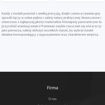
Każdy z modeli powstał z wielką precyzją, dzięki czemu w rewelacyjny
sposób łączy w sobie piękno i zalety natury praktycznej. Nowoczesne i
stworzone z najlepszej jakości materiałów fototapety panoramiczne to
przyszłość aranżacji wnętrz! Ponieważ zwykle rzuca nam się ona w oczy
jako pierwsza, należy dołożyć wszelkich starań, by wybrać model
idealnie korespondujący z wyposażeniem oraz charakterem wnętrza.
Firma
O nas