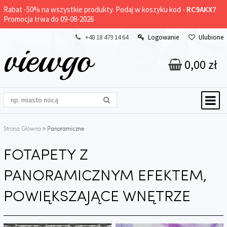
Rabat -
50%
na wszystkie produkty. Podaj w koszyku kod -
RC9AKX7
Promocja trwa do 09-08-2026
+48 18 479 14 64
Logowanie
Ulubione
viewgo
0,00 zł
Strona Główna
Panoramiczne
FOTAPETY Z
PANORAMICZNYM EFEKTEM,
POWIĘKSZAJĄCE WNĘTRZE