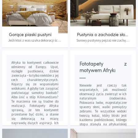
Gorące piaski pustyni
Pustynia o zachodzie słońca
Jeśli ktoś z was szuka dekoracji ściennej , któ...
Surowy pustynny pejzaż nie zachęca do spacerów,...
Afryka to kontynent całkowicie
Fototapety z
odmienny od Europy. Upał,
motywem Afryki
rozległe pustkowia, dzikie
zwierzęta – to tylko niektóre z jej
cech charakterystycznych.
Kojarzy się ze wspaniałymi
Niewiele jest rzeczy tak
widokami. A gdyby tak zasypiać
wspaniałych, jak możliwość
podziwiając samotny baobab?
obserwacji życia zwierząt w ich
Albo śnić u stóp Kilimandżaro?
naturalnym środowisku.
Te marzenia nie są trudne do
Polowania lwów, majestatyczne
realizacji. Fototapety Afryka
spacery słoni, walki pomiędzy
sprawią, że ten kontynent
zebrami. Te wszystkie widoki
przestanie być dziki, a stanie
tworzą kolaż, który bliski jest
się dekoracją na miarę
każdemu podróżnikowi, którego
naprawdę dużych aspiracji. Ich
stopa stanęła na afrykańskiej
zróżnicowana stylistyka pozwoli
ziemi. Te powidoki wyobraźni
na wyczarowanie Czarnego Lądu
wprost przenieść można na
jak ze swoich snów. Afryka to
własną ścianę. Wszystkie