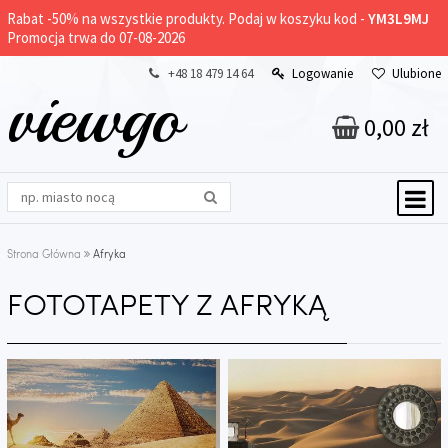
Rabat -
50%
na wszystkie produkty. Podaj w koszyku kod -
YM3L9MJ
Promocja trwa do 07-08-2026
+48 18 479 14 64
Logowanie
Ulubione
viewgo
0,00 zł
Strona Główna
Afryka
FOTOTAPETY Z AFRYKĄ