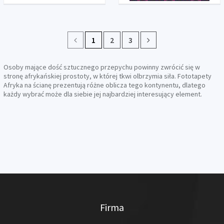
1
2
3
Osoby mające dość sztucznego przepychu powinny zwrócić się w
stronę afrykańskiej prostoty, w której tkwi olbrzymia siła. Fototapety
Afryka na ścianę prezentują różne oblicza tego kontynentu, dlatego
każdy wybrać może dla siebie jej najbardziej interesujący element.
Firma