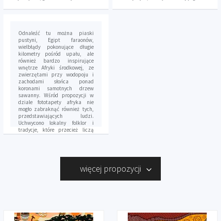
Odnaleźć tu można piaski
pustyni, Egipt faraonów,
wielbłądy pokonujące długie
kilometry pośród upału, ale
również bardzo inspirujące
wnętrze Afryki środkowej, ze
zwierzętami przy wodopoju i
zachodami słońca ponad
koronami samotnych drzew
sawanny. Wśród propozycji w
dziale fototapety afryka nie
mogło zabraknąć również tych,
przedstawiających ludzi.
Uchwycono lokalny folklor i
tradycje, które przecież liczą
sobie setki lat. To pokłon w
stronę ciężkiej codziennej pracy
osób, które na tym mało
gościnnym dla człowieka terenie
próbują przetrwać. Motywy
więcej propozycji
afrykańskie są bardzo
inspirujące. Stąd wśród
propozycji fototapet znalazły
się nie tylko te ze zdjęciami, ale
także grafiki i rysunki wprost z
Czarnego Lądu. Tego rodzaju
sztuka przeżywa swój renesans.