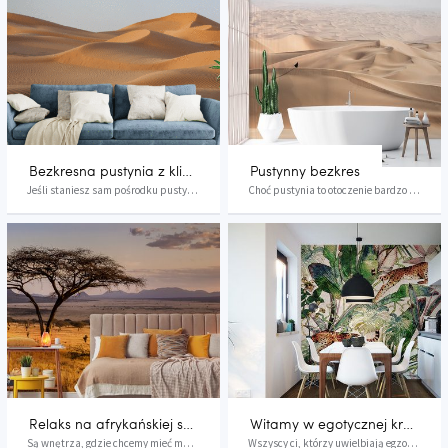
olbrzymie pustynie, gdzie
doznania gwarantuje fototapeta
zarówno zwierzęta, jak i ludzie
z motywem afrykańskim na
walczą o codzienne
zamówienie. W naszej galerii
przetrwanie, ale to także
inspiracji nie zabrakło miejsca
nasycona kolorystyką sawanna,
dla żadnego typu afrykańskiej
ze wspaniałymi zachodami
codzienności.
słońca, które są tam niepodobne
do żadnych innych.
Bezkresna pustynia z klimatem
Pustynny bezkres
Jeśli staniesz sam pośrodku pustyni, poczujesz ...
Choć pustynia to otoczenie bardzo nieprzyjazne ...
Relaks na afrykańskiej sawannie
Witamy w egotycznej krainie!
Są wnętrza, gdzie chcemy mieć maksymalnie przyt...
Wszyscy ci, którzy uwielbiają egzotyczne klimat...