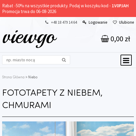
Rabat -
50%
na wszystkie produkty. Podaj w koszyku kod -
1V0PJAH
Promocja trwa do 06-08-2026
+48 18 479 14 64
Logowanie
Ulubione
viewgo
0,00 zł
Strona Główna
Niebo
FOTOTAPETY Z NIEBEM,
CHMURAMI