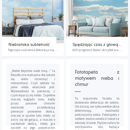
Niebiańska subtelność
Spędzając czas z głową w chmurach
Tego typu naścienna dekoracja najlepiej sprawdz...
Jeśli pragniesz dodać skrzydeł aranżacji cztere...
„Niebo błękitne nade mną...” ta
Fototapeta z
filozoficzna maksyma doczekała
motywem nieba i
się wielu rozwinięć i
interpretacji. Czyli oddała to,
chmur
jakie niebo właściwie jest.
Różnorodność to pierwsze, z
czym kojarzy się niebo. Zupełnie
Ta wspaniała fasada to
inaczej wygląda rano, kiedy
doskonała dekoracja do salonu.
przez poranne chmurki
Od dzisiaj nie tylko wielkie okna
nieśmiało przebłyskują
determinują możliwość
pierwsze promienie słońca,
podziwiania nieba. Fototapety z
inaczej w upalne lato, kiedy aż
niebem można umieścić także na
żarzy się od gorąca, a inaczej o
własnej ścianie. Piękno natury to
zachodzie słońca, kiedy gra
niezbywalna siła, będąca
świateł na jego powierzchni