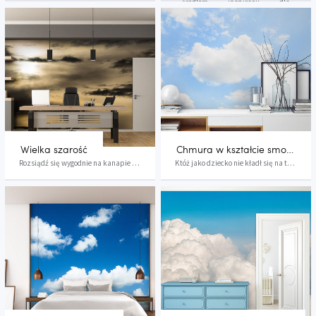
źródłem inspiracji dla
tworzy prawdziwy spektakl.
wszelkiego typu artystów. Warto
Jeżeli dodać do tego niebo w
oddać się tej pasji także w
trakcie zorzy polarnej, czy
dziedzinie dekoracji wnętrz.
ponad ośnieżonymi
Jednym z jej przejawów są
wierzchołkami gór to... nie
fototapety niebo na ścianę. To
oddamy nawet jednego procenta
gratka dla osób lubiących bujać
podniebnej różnorodności.
w obłokach i spać na chmurce. A
Wystarczy tylko, by chmura
może podróż do gwiazd? Nocne
pędzona wiatrem przybrała
niebo ma w sobie wiele
inny kształt, by niebo całkowicie
tajemniczości, ale również
zmieniło swoje oblicze.
piękna i elegancji.
Wielka szarość
Chmura w kształcie smoka
Rozsiądź się wygodnie na kanapie wśród chmur. N...
Któż jako dziecko nie kładł się na trawie i nie...