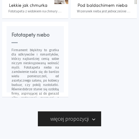
Lekkie jak chmurka
Pod baldachimem nieba
Fototapeta z widokiem na chmury robi tak realis...
Wizerunek nieba jest jednocześnie piękny i pona...
Fototapety niebo
Firmament błękitny to gratka
dla odkrywców i romantyków,
którzy najbardziej cenią sobie
niczym nieskrępowaną wolność
myśli. Fototapeta niebo na
zamówienie nada się do bardzo
wielu pomieszczeń, od
ascetycznego salonu, po kobiecy
buduar, czy pokój nastolatki.
Równie dobrze stanie się ozdobą
firmy, aspirującej aż do gwiazd
albo restauracji marzącej o
kulinarnych gwiazdkach. Ten
motyw zdobniczy jest na tyle
uniwersalny, że bardzo łatwo
jest go dopasować do różnego
więcej propozycji
typu aranżacji.