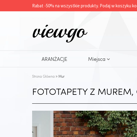
Rabat -
50%
na wszystkie produkty. Podaj w koszyku ko
viewgo
ARANŻACJE
Miejsca
Strona Główna
Mur
FOTOTAPETY Z MUREM,