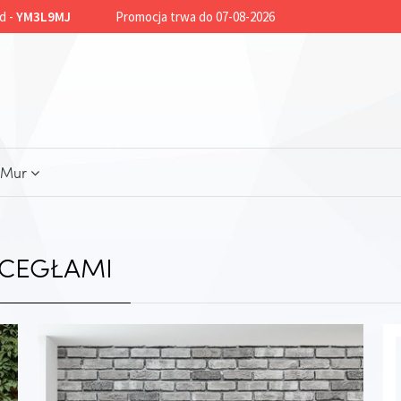
d -
YM3L9MJ
Promocja trwa do 07-08-2026
Mur
 CEGŁAMI