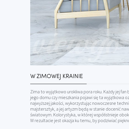
W ZIMOWEJ KRAINIE
Zima to wyjątkowo urokliwa pora roku. Każdy jej fa
jego domu czy mieszkania pojawi się ta wyjątkowa o
najwyższej jakości, wykorzystując nowoczesne technik
majstersztyk, a jej artyzm będą w stanie docenić n
światowym. Kolorystyka, w której współistnieje obok si
W rezultacie jest okazja ku temu, by podziwiać piękno