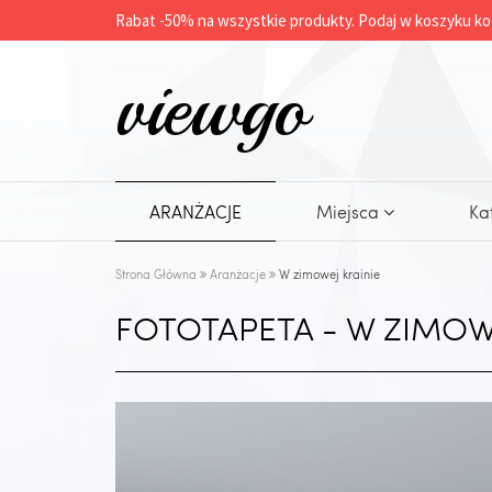
Rabat -
50%
na wszystkie produkty. Podaj w koszyku ko
viewgo
ARANŻACJE
Miejsca
Ka
Strona Główna
Aranżacje
W zimowej krainie
FOTOTAPETA - W ZIMOWE