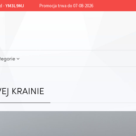
d -
YM3L9MJ
Promocja trwa do 07-08-2026
tegorie
J KRAINIE