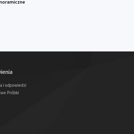
anoramiczne
ienia
a i odpowiedzi
we Próbki