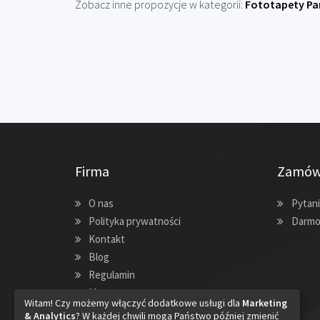
Zobacz inne propozycje w kategorii:
Fototapety P
Firma
Zamów
O nas
Pytani
Polityka prywatności
Darmo
Kontakt
Blog
Regulamin
Mapa strony
Witam! Czy możemy włączyć dodatkowe usługi dla
Marketing
& Analytics
? W każdej chwili mogą Państwo później zmienić