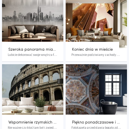
dzień, za sprawą
zyska nieprzemijający urok.
proponowanych przez viewgo.pl
Detale przyciągają wzrok, a
fototapet, w których to właśnie
nowoczesna forma daje
architektura wiedzie prym.
całkowicie nowe spojrzenie na
Tradycje antyczne, czy też
kunszt projektantów budynków.
bliższy nam czasowo
Prawdziwe perełki znajdują się
modernizm?
bliżej niż myślisz. Ciesz oczy
codzienną dawką dobrego
smaku.
Szeroka panorama miasta
Koniec dnia w mieście
Lubicie dekorować swoje wnętrza firmowe z użyci...
Przeważnie podziwiamy zachody słońca gdzieś w p...
Wspomnienie rzymskich wakacji
Piękno ponadczasowe i uniwersalne
Nie ważne czy ktoś tam był i zwiedził wielowiek...
Fototapeta przedstawia bogato zdobione sklepien...