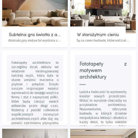
Subtelna gra światła z abstrakcyjnym motywem fal
W starożytnym cieniu
Abstrakcyjny motyw fal wyróżnia się miękkimi, r...
Są na ziemi budowle, które widziały wiele i wci...
Fototapety architektura to
Fototapety z
szczególny dział, oddany we
motywem
władanie nieskrępowanej
ludzkiej myśli, która była w
architektury
stanie urealnić marzenia o
pięknie i potędze. Dzięki
naszym inspiracjom możesz
Ludzka twórczość to wyśmienity
wprowadzić do swojego wnętrza
kreator nowych przestrzeni.
formę i styl z najwyższej półki,
Widać to wyraźnie chociażby na
które będą cieszyć swoich
przykładzie architektury.
odbiorców przez długi czas.
Monumentalne, olbrzymie
Wybieraj z pośród całkowicie
budowle, w których drzemie
współczesnych rozwiązań
niespotykana lekkość i dbałość o
architektonicznych albo daj się
każdy detal, to tylko niektóre
ponieść natchnieniu płynącemu
cechy określające dobrą
z przeszłości. Dzięki fototapecie
architekturę. Od teraz cieszyć
architektonicznej każde
się nią można również na co
pomieszczenie w Twoim domu