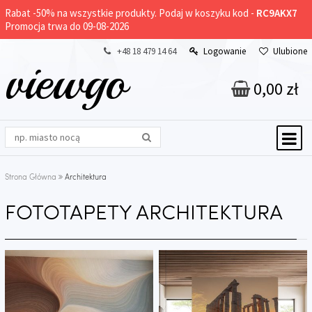
Rabat -
50%
na wszystkie produkty. Podaj w koszyku kod -
RC9AKX7
Promocja trwa do 09-08-2026
+48 18 479 14 64
Logowanie
Ulubione
viewgo
0,00 zł
Strona Główna
Architektura
FOTOTAPETY ARCHITEKTURA