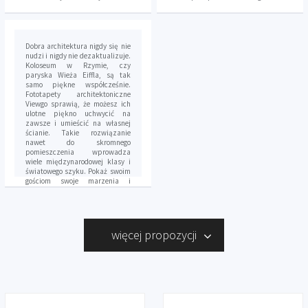
Dobra architektura nigdy się nie
nudzi i nigdy nie dezaktualizuje.
Koloseum w Rzymie, czy
paryska Wieża Eiffla, są tak
samo piękne współcześnie.
Fototapety architektoniczne
Viewgo sprawią, że możesz ich
ulotne piękno uchwycić na
zawsze i umieścić na własnej
ścianie. Takie rozwiązanie
nawet do skromnego
pomieszczenia wprowadza
wiele międzynarodowej klasy i
światowego szyku. Pokaż swoim
gościom swoje marzenia i
aspiracje. Oczaruj ich
wspaniałym designem, który
osiągnąć można małym kosztem
i niskim nakładem pracy. Po
prostu – zamień swoją
więcej propozycji
codzienność w coś
niestandardowego. Do dobrze
urządzonej przestrzeni, zgodnej
z twoimi oczekiwaniami,
zawsze powracać będziesz z
taką samą radością.