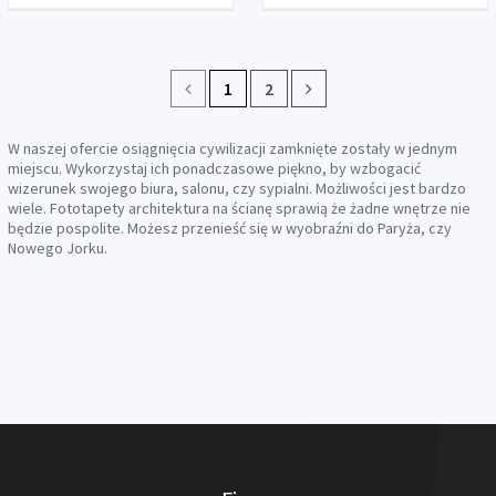
1
2
W naszej ofercie osiągnięcia cywilizacji zamknięte zostały w jednym
miejscu. Wykorzystaj ich ponadczasowe piękno, by wzbogacić
wizerunek swojego biura, salonu, czy sypialni. Możliwości jest bardzo
wiele. Fototapety architektura na ścianę sprawią że żadne wnętrze nie
będzie pospolite. Możesz przenieść się w wyobraźni do Paryża, czy
Nowego Jorku.