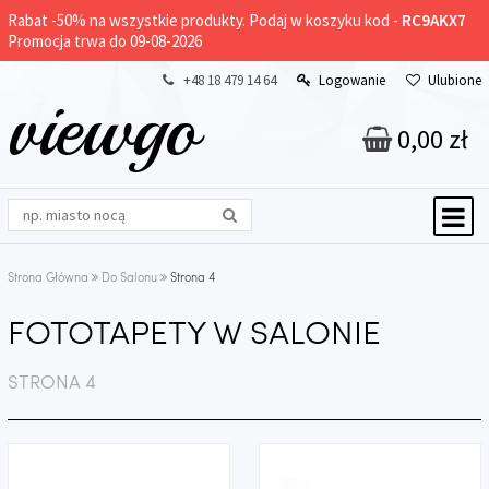
Rabat -
50%
na wszystkie produkty. Podaj w koszyku kod -
RC9AKX7
Promocja trwa do 09-08-2026
+48 18 479 14 64
Logowanie
Ulubione
viewgo
0,00 zł
Strona Główna
Do Salonu
Strona 4
FOTOTAPETY W SALONIE
STRONA 4