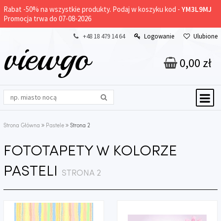
Rabat -
50%
na wszystkie produkty. Podaj w koszyku kod -
YM3L9MJ
Promocja trwa do 07-08-2026
+48 18 479 14 64
Logowanie
Ulubione
viewgo
0,00 zł
Strona Główna
Pastele
Strona 2
FOTOTAPETY W KOLORZE
PASTELI
STRONA 2