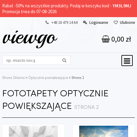
Rabat -
50%
na wszystkie produkty. Podaj w koszyku kod -
YM3L9MJ
Promocja trwa do 07-08-2026
+48 18 479 14 64
Logowanie
Ulubione
viewgo
0,00 zł
Strona Główna
Optycznie powiększające
Strona 2
FOTOTAPETY OPTYCZNIE
POWIĘKSZAJĄCE
STRONA 2