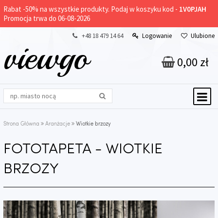
Rabat -
50%
na wszystkie produkty. Podaj w koszyku kod -
1V0PJAH
Promocja trwa do 06-08-2026
+48 18 479 14 64
Logowanie
Ulubione
viewgo
0,00 zł
Strona Główna
Aranżacje
Wiotkie brzozy
FOTOTAPETA - WIOTKIE
BRZOZY