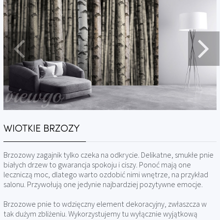
WIOTKIE BRZOZY
Brzozowy zagajnik tylko czeka na odkrycie. Delikatne, smukłe pnie
białych drzew to gwarancja spokoju i ciszy. Ponoć mają one
leczniczą moc, dlatego warto ozdobić nimi wnętrze, na przykład
salonu. Przywołują one jedynie najbardziej pozytywne emocje.
Brzozowe pnie to wdzięczny element dekoracyjny, zwłaszcza w
tak dużym zbliżeniu. Wykorzystujemy tu wyłącznie wyjątkową