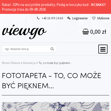
Rabat -
50%
na wszystkie produkty. Podaj w koszyku kod -
RC9AKX7
Promocja trwa do 09-08-2026
+48 18 479 14 64
Logowanie
Ulubione
viewgo
0,00 zł
Strona Główna
Aranżacje
To, co może być pięknem…
FOTOTAPETA - TO, CO MOŻE
BYĆ PIĘKNEM…