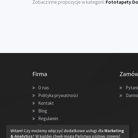
Zobacz inne propozycje w kategorii:
Fototapety Do
Firma
Zamów
O nas
Pytani
Polityka prywatności
Darmo
Kontakt
Blog
Regulamin
Mapa strony
Witam! Czy możemy włączyć dodatkowe usługi dla
Marketing
& Analytics
? W każdej chwili mogą Państwo później zmienić