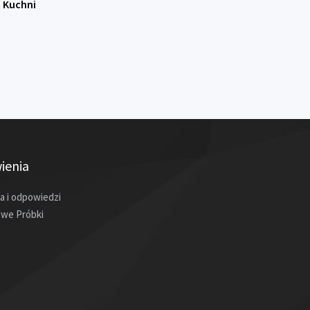
 Kuchni
ienia
a i odpowiedzi
we Próbki