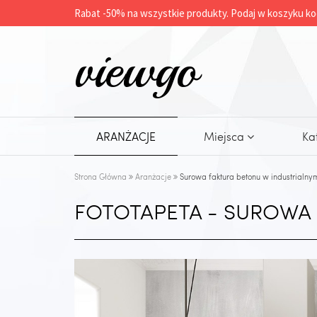
Rabat -
50%
na wszystkie produkty. Podaj w koszyku ko
viewgo
ARANŻACJE
Miejsca
Ka
Strona Główna
Aranżacje
Surowa faktura betonu w industrialnym
FOTOTAPETA - SUROWA 