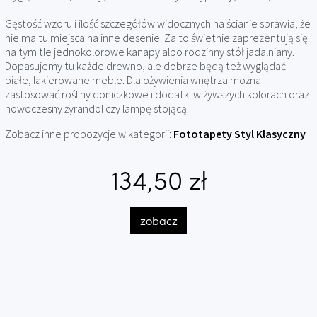
Gęstość wzoru i ilość szczegółów widocznych na ścianie sprawia, że
nie ma tu miejsca na inne desenie. Za to świetnie zaprezentują się
na tym tle jednokolorowe kanapy albo rodzinny stół jadalniany.
Dopasujemy tu każde drewno, ale dobrze będą też wyglądać
białe, lakierowane meble. Dla ożywienia wnętrza można
zastosować rośliny doniczkowe i dodatki w żywszych kolorach oraz
nowoczesny żyrandol czy lampę stojącą.
Zobacz inne propozycje w kategorii:
Fototapety Styl Klasyczny
134,50 zł
zobacz