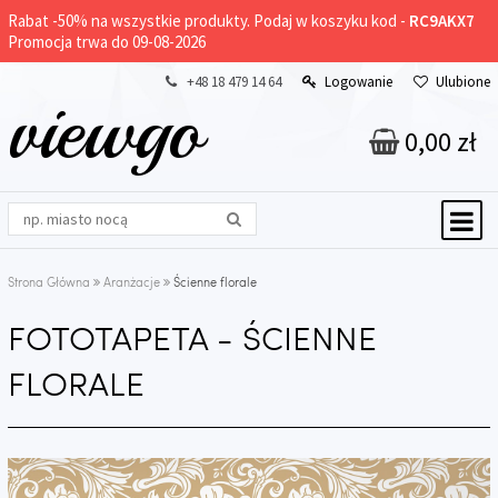
Rabat -
50%
na wszystkie produkty. Podaj w koszyku kod -
RC9AKX7
Promocja trwa do 09-08-2026
+48 18 479 14 64
Logowanie
Ulubione
viewgo
0,00 zł
Strona Główna
Aranżacje
Ścienne florale
FOTOTAPETA - ŚCIENNE
FLORALE