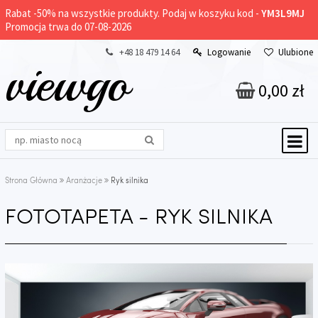
Rabat -
50%
na wszystkie produkty. Podaj w koszyku kod -
YM3L9MJ
Promocja trwa do 07-08-2026
+48 18 479 14 64
Logowanie
Ulubione
viewgo
0,00 zł
Strona Główna
Aranżacje
Ryk silnika
FOTOTAPETA - RYK SILNIKA