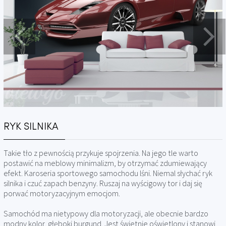
RYK SILNIKA
Takie tło z pewnością przykuje spojrzenia. Na jego tle warto
postawić na meblowy minimalizm, by otrzymać zdumiewający
efekt. Karoseria sportowego samochodu lśni. Niemal słychać ryk
silnika i czuć zapach benzyny. Ruszaj na wyścigowy tor i daj się
porwać motoryzacyjnym emocjom.
Samochód ma nietypowy dla motoryzacji, ale obecnie bardzo
modny kolor, głęboki burgund. Jest świetnie oświetlony i stanowi