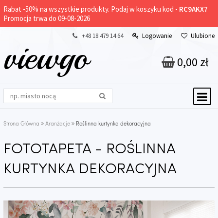
Rabat -
50%
na wszystkie produkty. Podaj w koszyku kod -
RC9AKX7
Promocja trwa do 09-08-2026
+48 18 479 14 64
Logowanie
Ulubione
viewgo
0,00 zł
Strona Główna
Aranżacje
Roślinna kurtynka dekoracyjna
FOTOTAPETA - ROŚLINNA
KURTYNKA DEKORACYJNA