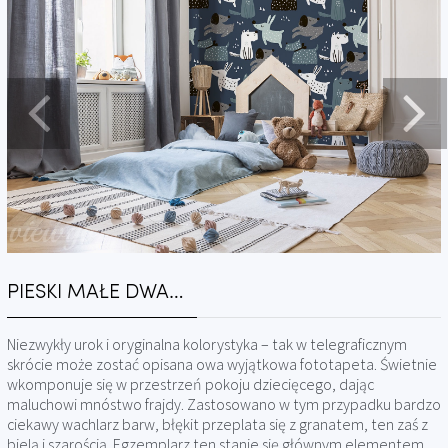
PIESKI MAŁE DWA…
Niezwykły urok i oryginalna kolorystyka – tak w telegraficznym
skrócie może zostać opisana owa wyjątkowa fototapeta. Świetnie
wkomponuje się w przestrzeń pokoju dziecięcego, dając
maluchowi mnóstwo frajdy. Zastosowano w tym przypadku bardzo
ciekawy wachlarz barw, błękit przeplata się z granatem, ten zaś z
bielą i szarością. Egzemplarz ten stanie się głównym elementem