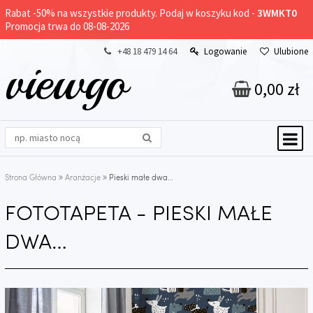
Rabat -
50%
na wszystkie produkty. Podaj w koszyku kod -
3WMKT0
Promocja trwa do 08-08-2026
+48 18 479 14 64
Logowanie
Ulubione
viewgo
0,00 zł
Strona Główna
Aranżacje
Pieski małe dwa…
FOTOTAPETA - PIESKI MAŁE
DWA…