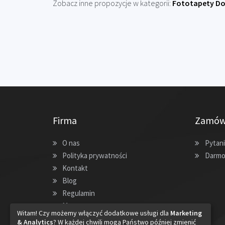
Zobacz inne propozycje w kategorii:
Fototapety Do
Firma
Zamów
O nas
Pytani
Polityka prywatności
Darmo
Kontakt
Blog
Regulamin
Mapa strony
Witam! Czy możemy włączyć dodatkowe usługi dla
Marketing
& Analytics
? W każdej chwili mogą Państwo później zmienić