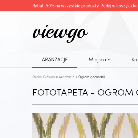
Rabat -
50%
na wszystkie produkty. Podaj w koszyku ko
viewgo
ARANŻACJE
Miejsca
Ka
Strona Główna
Aranżacje
Ogrom geometrii
FOTOTAPETA - OGROM 