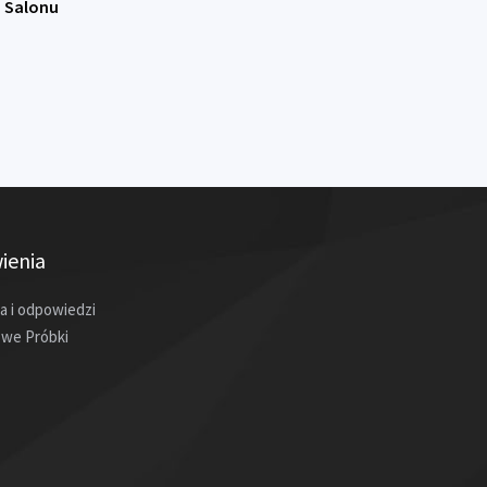
 Salonu
ienia
a i odpowiedzi
we Próbki