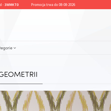
d -
3WMKT0
Promocja trwa do 08-08-2026
tegorie
GEOMETRII