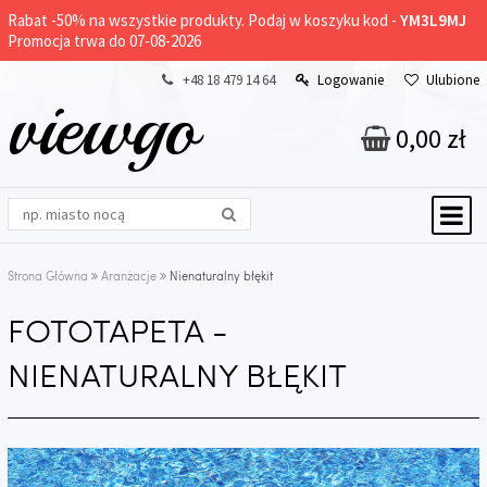
Rabat -
50%
na wszystkie produkty. Podaj w koszyku kod -
YM3L9MJ
Promocja trwa do 07-08-2026
+48 18 479 14 64
Logowanie
Ulubione
viewgo
0,00 zł
Strona Główna
Aranżacje
Nienaturalny błękit
FOTOTAPETA -
NIENATURALNY BŁĘKIT