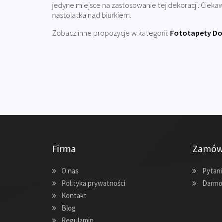
jedyne miejsce na zastosowanie tej dekoracji. Ciek
nastolatka nad biurkiem.
Zobacz inne propozycje w kategorii:
Fototapety Do
Firma
Zamów
O nas
Pytani
Polityka prywatności
Darmo
Kontakt
Blog
Regulamin