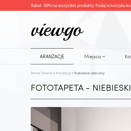
Rabat -
50%
na wszystkie produkty. Podaj w koszyku ko
viewgo
ARANŻACJE
Miejsca
Ka
Strona Główna
Aranżacje
Niebieskie sześciany
FOTOTAPETA - NIEBIESK