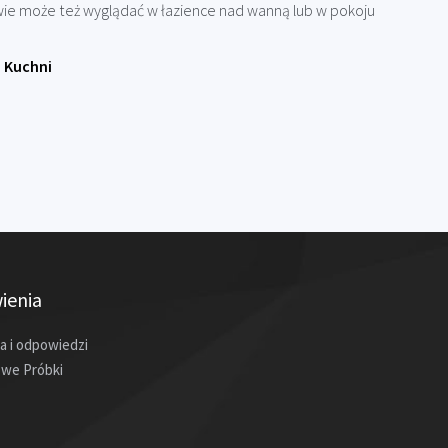
awie może też wyglądać w łazience nad wanną lub w pokoju
 Kuchni
ienia
a i odpowiedzi
we Próbki