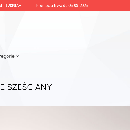
d -
1V0PJAH
Promocja trwa do 06-08-2026
tegorie
IE SZEŚCIANY