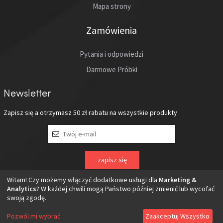
Mapa strony
Zamówienia
Pytania i odpowiedzi
Darmowe Próbki
Newsletter
Zapisz się a otrzymasz
50 zł
rabatu na wszystkie produkty
Witam! Czy możemy włączyć dodatkowe usługi dla
Marketing &
Analytics
? W każdej chwili mogą Państwo później zmienić lub wycofać
swoją zgodę.
Copyright © 2016 viewgo
Pozwól mi wybrać
Zaakceptuj Wszystko