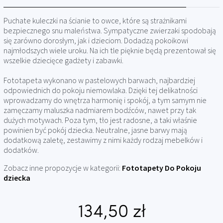
Puchate kuleczki na ścianie to owce, które są strażnikami
bezpiecznego snu maleństwa. Sympatyczne zwierzaki spodobają
się zarówno dorosłym, jak i dzieciom. Dodadzą pokoikowi
najmłodszych wiele uroku. Na ich tle pięknie będą prezentował się
wszelkie dziecięce gadżety i zabawki.
Fototapeta wykonano w pastelowych barwach, najbardziej
odpowiednich do pokoju niemowlaka. Dzięki tej delikatności
wprowadzamy do wnętrza harmonię i spokój, a tym samym nie
zamęczamy maluszka nadmiarem bodźców, nawet przy tak
dużych motywach. Poza tym, tło jest radosne, a taki właśnie
powinien być pokój dziecka. Neutralne, jasne barwy mają
dodatkową zaletę, zestawimy z nimi każdy rodzaj mebelków i
dodatków.
Zobacz inne propozycje w kategorii:
Fototapety Do Pokoju
dziecka
134,50 zł