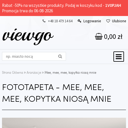
Rabat -
50%
na wszystkie produkty. Podaj w koszyku kod -
1V0PJAH
Promocja trwa do 06-08-2026
+48 18 479 14 64
Logowanie
Ulubione
viewgo
0,00 zł
Strona Główna
Aranżacje
Mee, mee, mee, kopytka niosą mnie
FOTOTAPETA - MEE, MEE,
MEE, KOPYTKA NIOSĄ MNIE