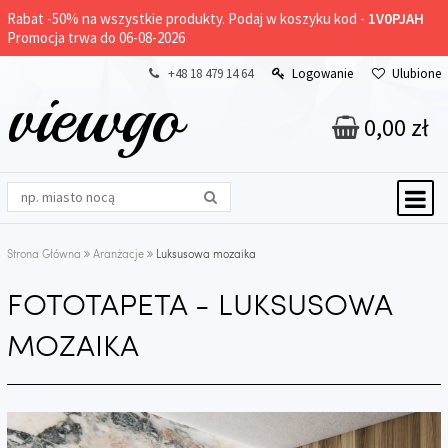
Rabat -
50%
na wszystkie produkty. Podaj w koszyku kod -
1V0PJAH
Promocja trwa do 06-08-2026
+48 18 479 14 64
Logowanie
Ulubione
viewgo
0,00 zł
Strona Główna
Aranżacje
Luksusowa mozaika
FOTOTAPETA - LUKSUSOWA
MOZAIKA