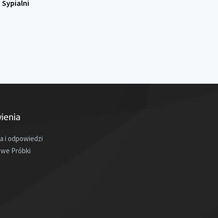
Sypialni
ienia
a i odpowiedzi
we Próbki