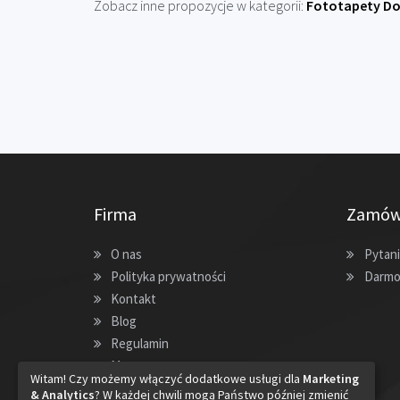
Zobacz inne propozycje w kategorii:
Fototapety Do 
Firma
Zamów
O nas
Pytani
Polityka prywatności
Darmo
Kontakt
Blog
Regulamin
Mapa strony
Witam! Czy możemy włączyć dodatkowe usługi dla
Marketing
& Analytics
? W każdej chwili mogą Państwo później zmienić