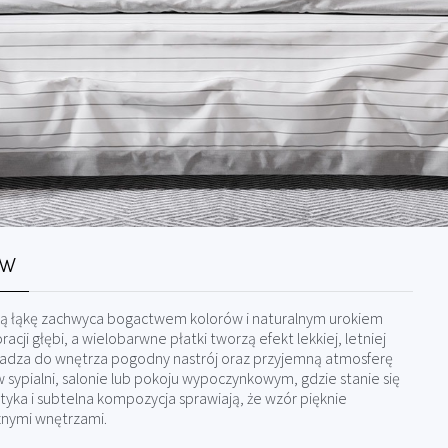
RW
cą łąkę zachwyca bogactwem kolorów i naturalnym urokiem
cji głębi, a wielobarwne płatki tworzą efekt lekkiej, letniej
rowadza do wnętrza pogodny nastrój oraz przyjemną atmosferę
w sypialni, salonie lub pokoju wypoczynkowym, gdzie stanie się
yka i subtelna kompozycja sprawiają, że wzór pięknie
znymi wnętrzami.