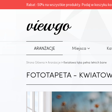
Rabat -
50%
na wszystkie produkty. Podaj w koszyku ko
viewgo
ARANŻACJE
Miejsca
Ka
Strona Główna
Aranżacje
Kwiatowa łąka pełna letnich barw
FOTOTAPETA - KWIATOW