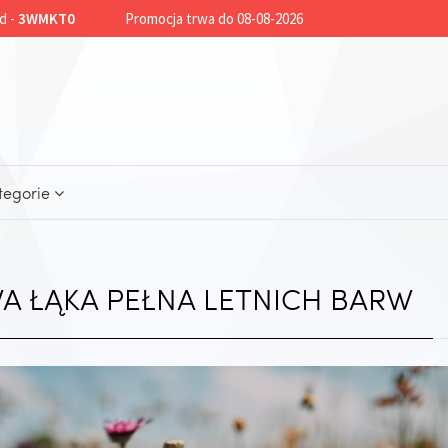
d -
3WMKT0
Promocja trwa do 08-08-2026
tegorie
A ŁĄKA PEŁNA LETNICH BARW