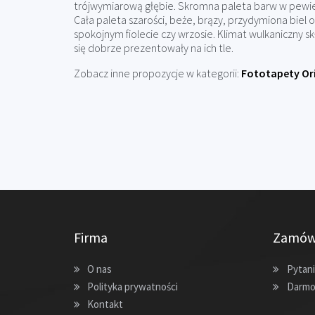
trójwymiarową głębie. Skromna paleta barw w pewie
Cała paleta szarości, beże, brązy, przydymiona bi
spokojnym fiolecie czy wrzosie. Klimat wulkaniczny s
się dobrze prezentowały na ich tle.
Zobacz inne propozycje w kategorii:
Fototapety Or
Firma
Zamów
O nas
Pytani
Polityka prywatności
Darmo
Kontakt