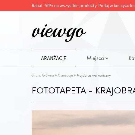
Rabat -
50%
na wszystkie produkty. Podaj w koszyku ko
viewgo
ARANŻACJE
Miejsca
Ka
Strona Główna
Aranżacje
Krajobraz wulkaniczny
FOTOTAPETA - KRAJOBR