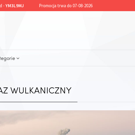
d -
YM3L9MJ
Promocja trwa do 07-08-2026
tegorie
AZ WULKANICZNY