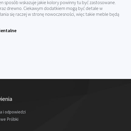
n sposób wskazuje jakie kolory powinny tu być zastosowane.
el oraz drewno. Ciekawym dodatkiem mogą być detale w
kłania się raczej w stronę nowoczesności, więc takie meble będą
ientalne
ienia
a i odpowiedzi
we Próbki