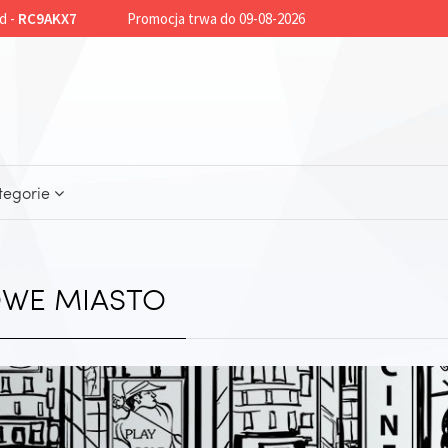
d -
RC9AKX7
Promocja trwa do 09-08-2026
tegorie
OWE MIASTO