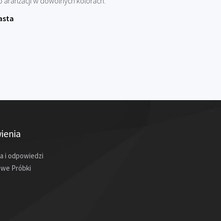
 aranżacji w dowolnych kolorach.
asta
ienia
a i odpowiedzi
we Próbki