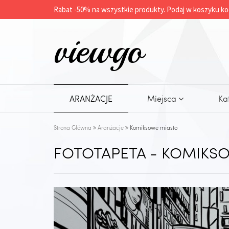
Rabat -
50%
na wszystkie produkty. Podaj w koszyku ko
viewgo
ARANŻACJE
Miejsca
Ka
Strona Główna
Aranżacje
Komiksowe miasto
FOTOTAPETA - KOMIKS