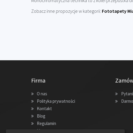
Monochromatyczna technika to z kolei przepustka do
Zobacz inne propozycje w kategorii:
Fototapety Mi
Firma
Zamów
O nas
Pytani
Polityka prywatności
Darmo
Kontakt
Blog
Regulamin
Mapa strony