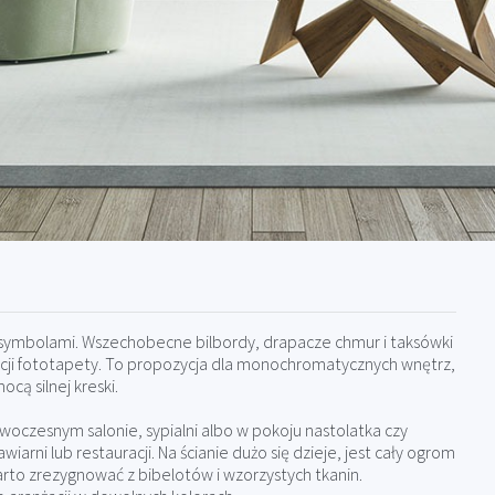
i symbolami. Wszechobecne bilbordy, drapacze chmur i taksówki
cji fototapety. To propozycja dla monochromatycznych wnętrz,
cą silnej kreski.
woczesnym salonie, sypialni albo w pokoju nastolatka czy
rni lub restauracji. Na ścianie dużo się dzieje, jest cały ogrom
rto zrezygnować z bibelotów i wzorzystych tkanin.