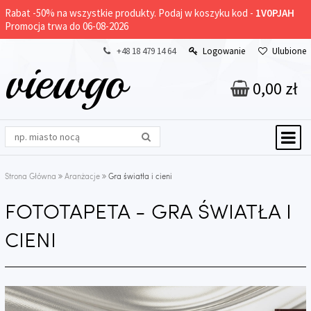
Rabat -
50%
na wszystkie produkty. Podaj w koszyku kod -
1V0PJAH
Promocja trwa do 06-08-2026
+48 18 479 14 64
Logowanie
Ulubione
viewgo
0,00 zł
Strona Główna
Aranżacje
Gra światła i cieni
FOTOTAPETA - GRA ŚWIATŁA I
CIENI