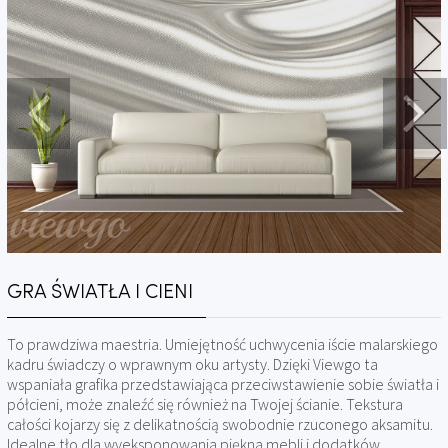
GRA ŚWIATŁA I CIENI
To prawdziwa maestria. Umiejętność uchwycenia iście malarskiego
kadru świadczy o wprawnym oku artysty. Dzięki Viewgo ta
wspaniała grafika przedstawiająca przeciwstawienie sobie światła i
półcieni, może znaleźć się również na Twojej ścianie. Tekstura
całości kojarzy się z delikatnością swobodnie rzuconego aksamitu.
Idealne tło dla wyeksponowania piękna mebli i dodatków.