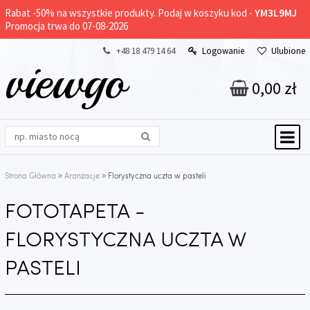
Rabat -
50%
na wszystkie produkty. Podaj w koszyku kod -
YM3L9MJ
Promocja trwa do 07-08-2026
+48 18 479 14 64
Logowanie
Ulubione
viewgo
0,00 zł
Strona Główna
Aranżacje
Florystyczna uczta w pasteli
FOTOTAPETA -
FLORYSTYCZNA UCZTA W
PASTELI