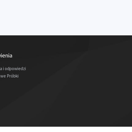
ienia
a i odpowiedzi
we Próbki