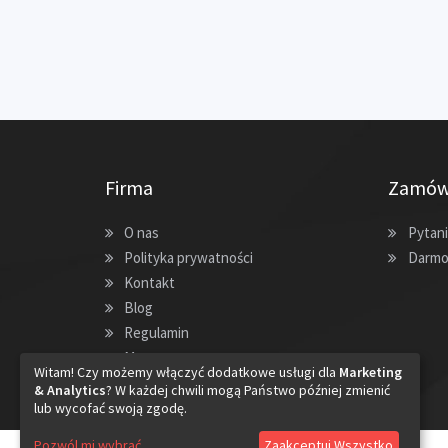
Firma
Zamów
O nas
Pytani
Polityka prywatności
Darmo
Kontakt
Blog
Regulamin
Mapa strony
Witam! Czy możemy włączyć dodatkowe usługi dla
Marketing
& Analytics
? W każdej chwili mogą Państwo później zmienić
lub wycofać swoją zgodę.
Pozwól mi wybrać
Zaakceptuj Wszystko