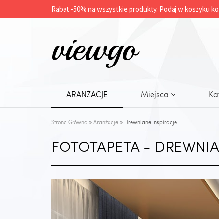
Rabat -
50%
na wszystkie produkty. Podaj w koszyku ko
viewgo
ARANŻACJE
Miejsca
Ka
Strona Główna
Aranżacje
Drewniane inspiracje
FOTOTAPETA - DREWNIA