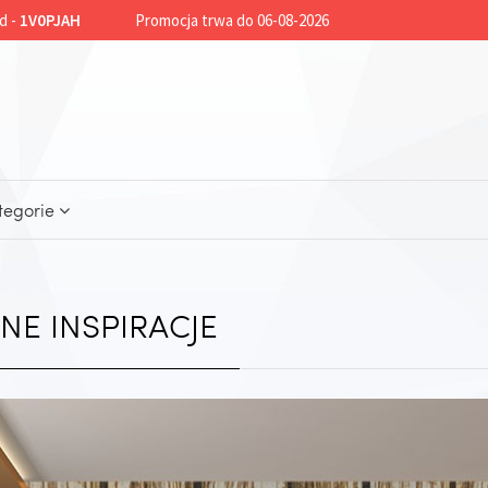
d -
1V0PJAH
Promocja trwa do 06-08-2026
tegorie
NE INSPIRACJE