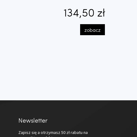
134,50 zł
zobacz
Newsletter
Zapisz się a otrzymasz
50 zł
rabatu na