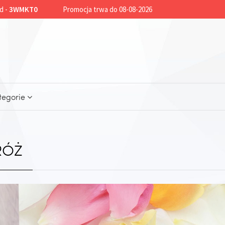
d -
3WMKT0
Promocja trwa do 08-08-2026
tegorie
RÓŻ