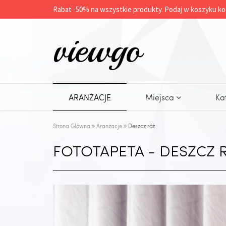
Rabat -
50%
na wszystkie produkty. Podaj w koszyku ko
viewgo
ARANŻACJE
Miejsca
Ka
Strona Główna
Aranżacje
Deszcz róż
FOTOTAPETA - DESZCZ 