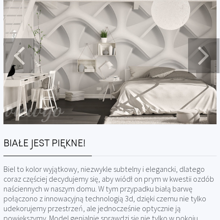
BIAŁE JEST PIĘKNE!
Biel to kolor wyjątkowy, niezwykle subtelny i elegancki, dlatego
coraz częściej decydujemy się, aby wiódł on prym w kwestii ozdób
naściennych w naszym domu. W tym przypadku białą barwę
połączono z innowacyjną technologią 3d, dzięki czemu nie tylko
udekorujemy przestrzeń, ale jednocześnie optycznie ją
powiększymy. Model genialnie sprawdzi się nie tylko w pokoju