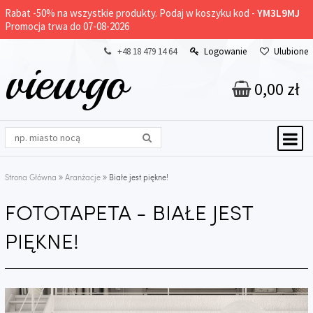
Rabat -
50%
na wszystkie produkty. Podaj w koszyku kod -
YM3L9MJ
Promocja trwa do 07-08-2026
+48 18 479 14 64
Logowanie
Ulubione
viewgo
0,00 zł
Strona Główna
Aranżacje
Białe jest piękne!
FOTOTAPETA - BIAŁE JEST
PIĘKNE!