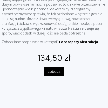
dużym powiększeniu można podziwiać to ciekawe przedstawienie
i jednocześnie wielki potencjał dekoracyjny. Nieregularny,
asymetryczny wzór sprawia, że tak ozdobione wnętrze nigdy nie
staje się nudne. Możesz stworzyć wyjątkową, nowoczesną
aranżację i ciekawie wyeksponować designerskie meble, a potem
korzystać z wyjątkowego klimatu wnętrza. Na ścianie dzieje się
sporo, więc dodatki w dużej ilości nie będą potrzebne.
Zobacz inne propozycje w kategorii:
Fototapety Abstrakcja
134,50 zł
zobacz