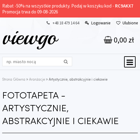
Rabat -
50%
na wszystkie produkty. Podaj w koszyku kod -
RC9AKX7
Promocja trwa do 09-08-2026
+48 18 479 14 64
Logowanie
Ulubione
viewgo
0,00 zł
Strona Główna
Aranżacje
Artystycznie, abstrakcyjnie i ciekawie
FOTOTAPETA -
ARTYSTYCZNIE,
ABSTRAKCYJNIE I CIEKAWIE