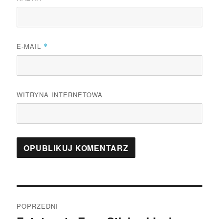
E-MAIL
*
WITRYNA INTERNETOWA
Nawigacja
POPRZEDNI
wpisu