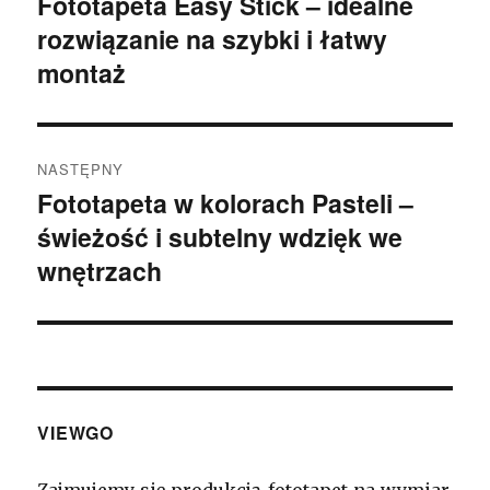
Fototapeta Easy Stick – idealne
Poprzedni
rozwiązanie na szybki i łatwy
wpis:
montaż
NASTĘPNY
Fototapeta w kolorach Pasteli –
Następny
świeżość i subtelny wdzięk we
wpis:
wnętrzach
VIEWGO