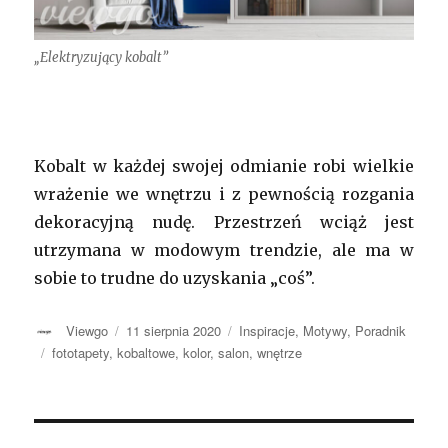
„Elektryzujący kobalt”
Kobalt w każdej swojej odmianie robi wielkie
wrażenie we wnętrzu i z pewnością rozgania
dekoracyjną nudę. Przestrzeń wciąż jest
utrzymana w modowym trendzie, ale ma w
sobie to trudne do uzyskania „coś”.
Autor
Viewgo
Opublikowano
11 sierpnia 2020
Kategorie
Inspiracje
,
Motywy
,
Poradnik
Tagi
fototapety
,
kobaltowe
,
kolor
,
salon
,
wnętrze